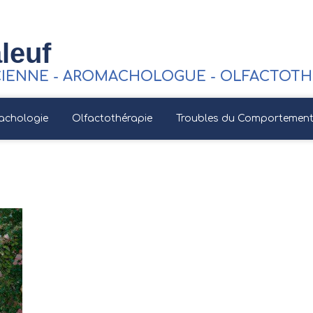
leuf
CIENNE - AROMACHOLOGUE - OLFACTOTHE
achologie
Olfactothérapie
Troubles du Comportement 