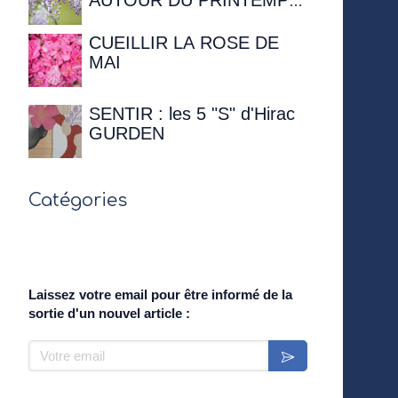
AUTOUR DU PRINTEMPS
- 12 avril 2026 à 16h00 à la
Maison de Chateaubriand
CUEILLIR LA ROSE DE
MAI
SENTIR : les 5 "S" d'Hirac
GURDEN
Catégories
Laissez votre email pour être informé de la
sortie d'un nouvel article :
Votre email