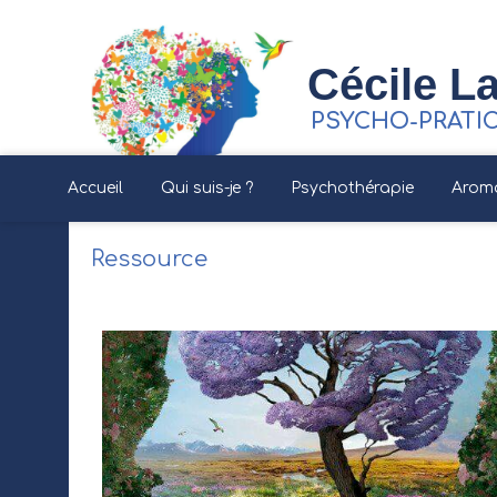
Cécile La
PSYCHO-PRATI
Accueil
Qui suis-je ?
Psychothérapie
Arom
Ressource