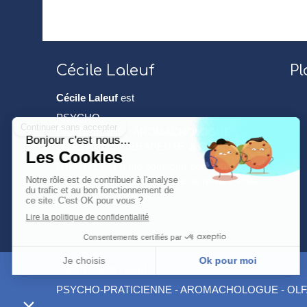
Cécile Laleuf
Pl
Cécile Laleuf
est
PSYCHO-
PRATICIENNE, AROMACHOLOGUE
et OLFACTOTHERAPEUTE
à Clamart
.
N'hésitez pas à me contacter pour tout
renseignement ou toute prise de rendez-vous.
©2019 Cécile Laleuf
PSYCHO-PRATICIENNE - AROMACHOLOGUE - OLF