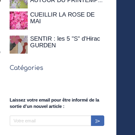
AUTOUR DU PRINTEMPS
- 12 avril 2026 à 16h00 à la
Maison de Chateaubriand
CUEILLIR LA ROSE DE
MAI
SENTIR : les 5 "S" d'Hirac
GURDEN
e
Catégories
Laissez votre email pour être informé de la
sortie d'un nouvel article :
Votre email