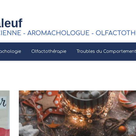
leuf
CIENNE - AROMACHOLOGUE - OLFACTOTHE
achologie
Olfactothérapie
Troubles du Comportement 