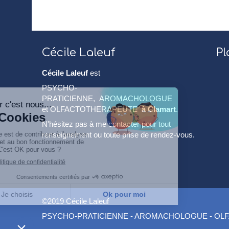
Cécile Laleuf
Pl
Cécile Laleuf
est
PSYCHO-
PRATICIENNE, AROMACHOLOGUE
et OLFACTOTHERAPEUTE
à Clamart
.
N'hésitez pas à me contacter pour tout
renseignement ou toute prise de rendez-vous.
©2019 Cécile Laleuf
PSYCHO-PRATICIENNE - AROMACHOLOGUE - OLF