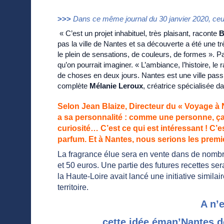
>>>
Dans ce même journal du 30 janvier 2020, ceux
« C’est un projet inhabituel, très plaisant, raconte
B
pas la ville de Nantes et sa découverte a été une très 
le plein de sensations, de couleurs, de formes ». Pa
qu’on pourrait imaginer. « L’ambiance, l’histoire, 
de choses en deux jours. Nantes est une ville passi
complète
Mélanie Leroux
, créatrice spécialisée 
Selon Jean Blaize, Directeur du « Voyage à
a sa personnalité : comme une personne, ça vi
curiosité… C’est ce qui est intéressant ! C’e
parfum. Et à Nantes, nous serions les premie
La fragrance élue sera en vente dans de nombre
et 50 euros. Une partie des futures recettes se
la Haute-Loire avait lancé une initiative simil
territoire.
A n’
cette idée éman’Nantes d