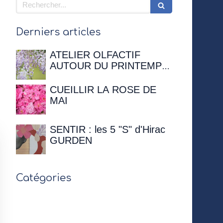
Rechercher
Derniers articles
ATELIER OLFACTIF
AUTOUR DU PRINTEMPS
- 12 avril 2026 à 16h00 à la
Maison de Chateaubriand
CUEILLIR LA ROSE DE
MAI
SENTIR : les 5 "S" d'Hirac
GURDEN
Catégories