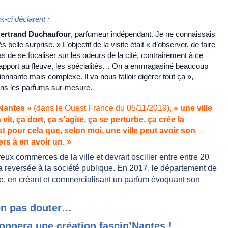
-ci déclarent :
ertrand Duchaufour
, parfumeur indépendant. Je ne connaissais
belle surprise. » L’objectif de la visite était « d’observer, de faire
s de se focaliser sur les odeurs de la cité, contrairement à ce
le rapport au fleuve, les spécialités… On a emmagasiné beaucoup
onnante mais complexe. Il va nous falloir digérer tout ça »,
dans les parfums sur-mesure.
 Nantes »
(dans le Ouest France du 05/11/2019),
« une ville
t, ça dort, ça s’agite, ça se perturbe, ça crée la
st pour cela que, selon moi, une ville peut avoir son
rs à en avoir un. »
ux commerces de la ville et devrait osciller entre entre 20
ra reversée à la société publique. En 2017, le département de
aire, en créant et commercialisant un parfum évoquant son
en pas douter…
onnera une création fascin’Nantes !