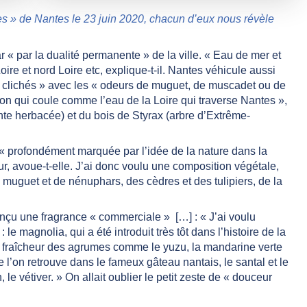
s » de Nantes le 23 juin 2020, chacun d’eux nous révèle
r « par la dualité permanente » de la ville. « Eau de mer et
re et nord Loire etc, explique-t-il. Nantes véhicule aussi
 « clichés » avec les « odeurs de muguet, de muscadet ou de
ion qui coule comme l’eau de la Loire qui traverse Nantes »,
nte herbacée) et du bois de Styrax (arbre d’Extrême-
té « profondément marquée par l’idée de la nature dans la
eur, avoue-t-elle. J’ai donc voulu une composition végétale,
 muguet et de nénuphars, des cèdres et des tulipiers, de la
nçu une fragrance « commerciale » […] : « J’ai voulu
le magnolia, qui a été introduit très tôt dans l’histoire de la
la fraîcheur des agrumes comme le yuzu, la mandarine verte
l’on retrouve dans le fameux gâteau nantais, le santal et le
, le vétiver. » On allait oublier le petit zeste de « douceur