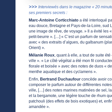
>>>
Interviewés dans le magazine « 20 minute
ses premiers secrets :
Marc-Antoine Corticchiato
a été interloqué pa
eau douce, Bretagne et Pays-de-la-Loire, sud Loi
une image de rêve, de voyage. » Il a évité les
petit-beurre ». […] « C’est un parfum de sensat
avec « des extraits d’algues, du galbanum (pla
Orient) ».
Mélanie Roux
, quant à elle, a tout de suite é
ville ». « Le côté végétal a été mon fil conduct
florale et boisée » avec des notes de duos « de
menthe aquatique et des cyclamens ».
Enfin,
Bertrand Duchaufour
concède avoir co
composer le parfum autour de différentes notes : 
ville, […] des notes marines matinées de sel, 
et la bergamote, une légère touche de rhum que 
patchouli (des effets de bois exotiques) et, enfin
amandée ».