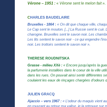
Vérone – 1951 :
«
Vérone sent le melon fait ».
C
HARLES BAUDELAIRE
Bruxelles - 1864
:
« On dit que chaque ville, chaque
Le Cap sent le mouton. [...] La Russie sent le cuir. 
charogne. Bruxelles sent le savon noir. Les chambres
Les lits sentent le savon noir - ce qui engendre l’i
noir. Les trottoirs sentent le savon noir ».
THERESE ROUDNITSKA
Grasse - milieu XXè :
« Encore jusqu’après la guer
la parfumerie installées dans le coeur de la ville ut
dans les rues. On pouvait ainsi sentir différentes 
coulaient les eaux de rinçages chargées d’odeurs 
JULIEN GRACQ
Ajaccio – vers 1967 :
« L’odeur du maquis vient au-
en rouvrant au retour ma valise, je la retrouve s