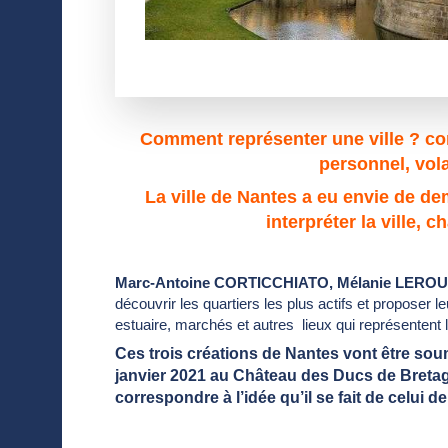
Comment représenter une ville ? comm
personnel, vola
La ville de Nantes a eu envie de de
interpréter la ville,
Marc-Antoine CORTICCHIATO, Mélanie LEROUX
découvrir les quartiers les plus actifs et proposer
estuaire, marchés et autres lieux qui représentent la 
Ces trois créations de Nantes vont être sou
janvier 2021 au Château des Ducs de Bretag
correspondre à l’idée qu’il se fait de celui de l