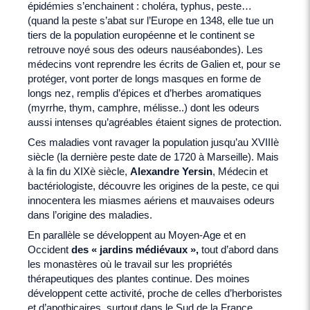
épidémies s’enchainent : choléra, typhus, peste…
(quand la peste s’abat sur l’Europe en 1348, elle tue un
tiers de la population européenne et le continent se
retrouve noyé sous des odeurs nauséabondes). Les
médecins vont reprendre les écrits de Galien et, pour se
protéger, vont porter de longs masques en forme de
longs nez, remplis d’épices et d’herbes aromatiques
(myrrhe, thym, camphre, mélisse..) dont les odeurs
aussi intenses qu’agréables étaient signes de protection.
Ces maladies vont ravager la population jusqu’au XVIIIè
siècle (la dernière peste date de 1720 à Marseille). Mais
à la fin du XIXè siècle,
Alexandre Yersin
, Médecin et
bactériologiste, découvre les origines de la peste, ce qui
innocentera les miasmes aériens et mauvaises odeurs
dans l’origine des maladies.
En parallèle se développent au Moyen-Age et en
Occident
des « jardins médiévaux »,
tout d’abord dans
les monastères où le travail sur les propriétés
thérapeutiques des plantes continue. Des moines
développent cette activité, proche de celles d’herboristes
et d’apothicaires, surtout dans le Sud de la France