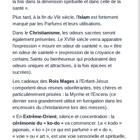
la fois dans la dimension spirituelle et dans celle de la
santé ».
Plus tard, à la fin du VIè siècle, l’
Islam
est fortement
marqué par les Parfums et leurs utilisations.
Dans le
Christianisme
, les odeurs sacrées seront
également présentes. Le XVIIè siècle verra apparaitre
l’expression « mourir en odeur de sainteté », ou « être
en odeur de sainteté » (expression de la croyance de
certains Saints ou bienheureux qui produiraient des
odeurs uniques et attractives, à la fois épicées et
sucrées).
Les cadeaux des
Rois Mages
à l’Enfant-Jésus
comportent deux résines odoriférantes, très chères et
particulièrement prisées : la Myrrhe et l’Encens (ce
dernier sera grandement utilisé en fumigation dans les
encensoirs du christianisme lors des messes).
« En
Extrême-Orient
, silence et concentration : la
cérémonie du « ko-do »
va commencer. Le « kodo »
japonais, « ko » (« ce qui est parfumé » et « do »,
« voie » ou « art », est une voie sensorielle et spirituelle,