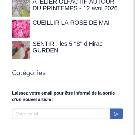
ATELIER OLFACTIF AUTOUR
DU PRINTEMPS - 12 avril 2026 à
16h00 à la Maison de
Chateaubriand
CUEILLIR LA ROSE DE MAI
SENTIR : les 5 "S" d'Hirac
GURDEN
Catégories
Laissez votre email pour être informé de la sortie
d'un nouvel article :
Votre email