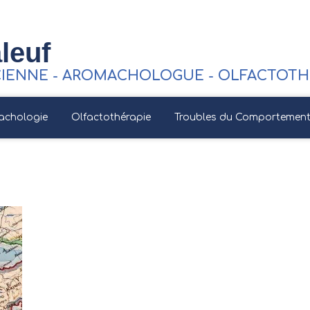
leuf
CIENNE - AROMACHOLOGUE - OLFACTOTHE
achologie
Olfactothérapie
Troubles du Comportement 