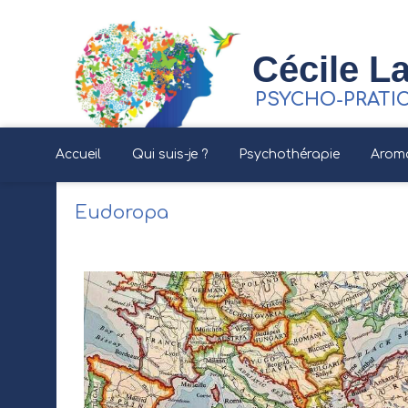
Cécile La
PSYCHO-PRATI
Accueil
Qui suis-je ?
Psychothérapie
Arom
Eudoropa