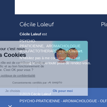
Cécile Laleuf
Pl
Cécile Laleuf
est
PSYCHO-
PRATICIENNE, AROMACHOLOGUE
et OLFACTOTHERAPEUTE
à Clamart
.
N'hésitez pas à me contacter pour tout
renseignement ou toute prise de rendez-vous.
©2019 Cécile Laleuf
PSYCHO-PRATICIENNE - AROMACHOLOGUE - OLF