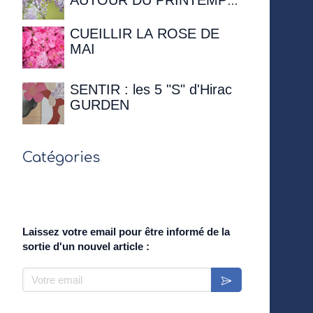
AUTOUR DU PRINTEMPS
- 12 avril 2026 à 16h00 à la
Maison de Chateaubriand
CUEILLIR LA ROSE DE
MAI
SENTIR : les 5 "S" d'Hirac
GURDEN
Catégories
Laissez votre email pour être informé de la
sortie d'un nouvel article :
Votre email