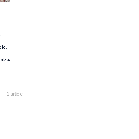
t
lle,
article
1 article